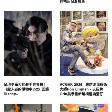
何拍出貼浪視角
呈現更龐大的殺手世界觀 |
ACGHK 2026 | 專訪潮流藝術
《殺人者的購物中心2》回歸
大師Ron English・以招牌
Disney+
Grin美學重新解構經典清仔