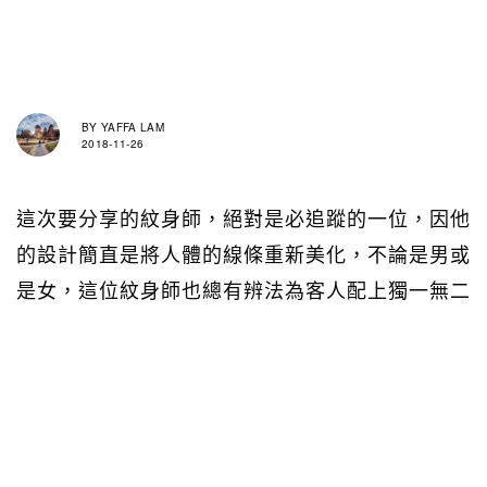
BY
YAFFA LAM
2018-11-26
這次要分享的紋身師，絕對是必追蹤的一位，因他
的設計簡直是將人體的線條重新美化，不論是男或
是女，這位紋身師也總有辨法為客人配上獨一無二
的線條。大幅度的紋身圖案不但不會過於粗獷，反
而更有優雅之魅。這位來自Berlin的紋身師Chaim
Machlev喜愛以線條創作，就像要把人體以幾何圖
案連接起來，不造作且非常有格調。文字難以表達
他的作品有多與別不同，但就是每一個位置、長