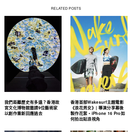
RELATED POSTS
我們距離歷史有多遠？香港故
香港首部Wakesurf主題電影
宮文化博物館邀請9位藝術家
《浪花男女》| 導演分享幕後
以創作重新回應過去
製作花絮・iPhone 16 Pro如
何拍出貼浪視角