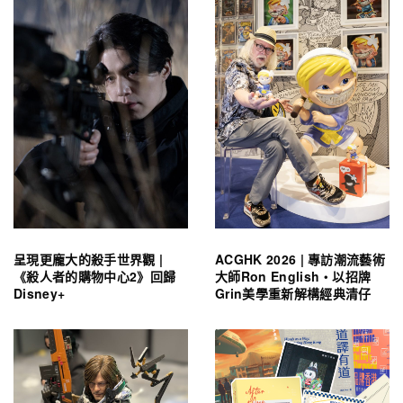
呈現更龐大的殺手世界觀 |
ACGHK 2026 | 專訪潮流藝術
《殺人者的購物中心2》回歸
大師Ron English・以招牌
Disney+
Grin美學重新解構經典清仔