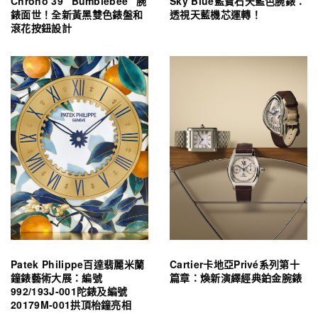
Chrono 39 “Bumblebee” 腕
Sky Blue藍寶石天藍色腕錶：
錶面世！全新黃黑雙色錶盤和
透視天藍機芯運轉！
滾花按鈕設計
Patek Philippe百達翡麗米蘭
Cartier卡地亞Privé系列第十
鐘錶藝術大展：編號
篇章：煥新演繹經典鉑金腕錶
992/193J-001陀錶及編號
20179M-001拱頂枱鐘亮相