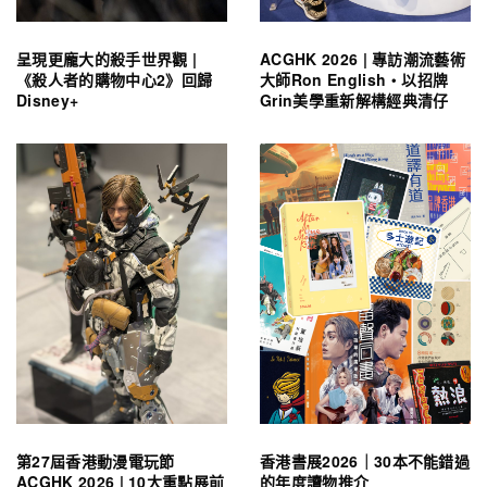
呈現更龐大的殺手世界觀 |
ACGHK 2026 | 專訪潮流藝術
《殺人者的購物中心2》回歸
大師Ron English・以招牌
Disney+
Grin美學重新解構經典清仔
第27屆香港動漫電玩節
香港書展2026｜30本不能錯過
ACGHK 2026 | 10大重點展前
的年度讀物推介