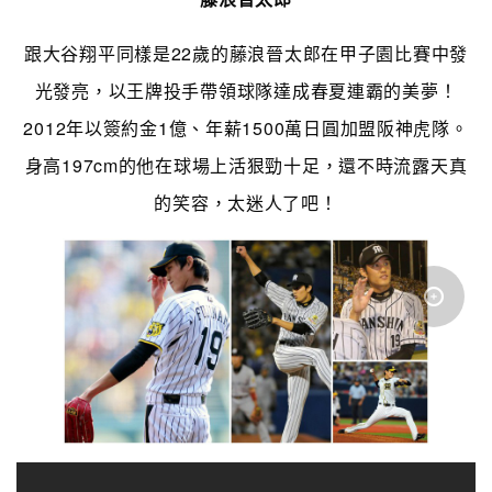
跟大谷翔平同樣是22歲的藤浪晉太郎在甲子園比賽中發
光發亮，以王牌投手帶領球隊達成春夏連霸的美夢！
2012年以簽約金1億、年薪1500萬日圓加盟阪神虎隊。
身高197cm的他在球場上活狠勁十足，還不時流露天真
的笑容，太迷人了吧！