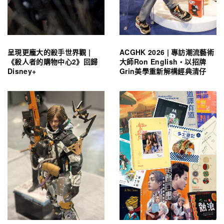
呈現更龐大的殺手世界觀 |
ACGHK 2026 | 專訪潮流藝術
《殺人者的購物中心2》回歸
大師Ron English・以招牌
Disney+
Grin美學重新解構經典清仔