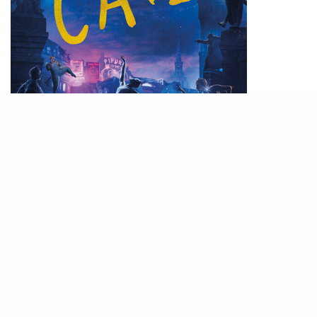
其實最讓影迷大跌眼鏡的，應該是這套電影的本
身。在IMDb上只有2.6分，爛番茄則僅有18%新鮮
度，不少影評人甚至毫無餘地地大肆批評電影，他
們說看了電影後簡直不敢相信自己的眼睛，還有電