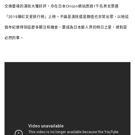
交換靈魂的演技大獲好評。亦在日本Oricon網站透過1千名男女票選
「2019爆紅女星排行榜」上榜。不論是演技還是顏值也非常出眾，以她這
個年紀便得到這麼多關注和機會，要成為日本藝人界的明日之星，絕對是
必然的事。