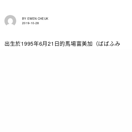
BY
EWEN CHEUK
2019-10-28
出生於1995年6月21日的馬場富美加（ばばふみ
か），是日本新潟縣新潟市人，在她10歲已經參加
日本兒童劇團Apricot 的演出，到升上中學的時候
被星探發掘而擔任模特兒出道，並登上了新瀉當地
的免費報紙「美少女圖鑑」的版面。