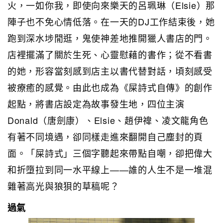
火，一如你我，即使向來樂天的呂珮琳（Elsie）那
陣子也不免心情低落。在一天的DJ工作結束後，她
跑到深水埗閒逛，鬼使神差地推開獵人書店的門。
店裡擺滿了關於生死、心靈慰藉的書作；從不看書
的她，形容當刻感到店主以書代替對話，頃刻感受
被療癒的感覺。由此也成為《屎詩式自傳》的創作
起點，將書店設定為故事發生地，四位主演
Donald（唐劍康）、Elsie、趙伊禕、凌文龍角色
有著不同境遇，卻同樣走進來翻開自己塵封的頁
面。「屎詩式」三個字聽起來帶點自嘲，卻把偉大
和折墮拉到同一水平線上——誰的人生不是一堆混
雜著高光與狼狽的草稿呢？
過氣