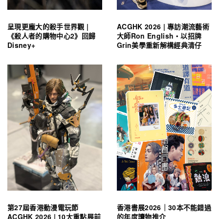
呈現更龐大的殺手世界觀 |
ACGHK 2026 | 專訪潮流藝術
《殺人者的購物中心2》回歸
大師Ron English・以招牌
Disney+
Grin美學重新解構經典清仔
第27屆香港動漫電玩節
香港書展2026｜30本不能錯過
ACGHK 2026 | 10大重點展前
的年度讀物推介