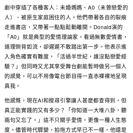
劇中穿插了各種客人：未婚媽媽、A0（未曾戀愛的
人）、被原生家庭困住的人。他們帶著各自的裂痕
走進書店，又帶著一點點鬆動離開。Donald演的
「A0」就是典型的愛情理論家，看過無數愛情書，
道理倒背如流，卻遲遲不敢踏出第一步。他表示進
入角色確實有難度，「活過半世紀，誰沒點戀愛經
驗？」但同時又尤其享受舞台劇能暫時做另一個人
的感覺，可以不用像電台節目得一直赤裸裸地呈現
真我。
他感慨，現在AI和搜尋引擎讓人甚麼都查得到，但
真正能實踐的又有多少？「你知道一大堆八卦，聽
兩句又忘了。」這不只關乎愛情，更像一種人生態
度。儘管時代驟變，拍拖方式早已不一樣，他還是