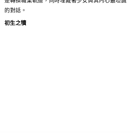
是轉換職業軌道，同時埋藏著少女與其內心最坦誠
的對話。
初生之犢