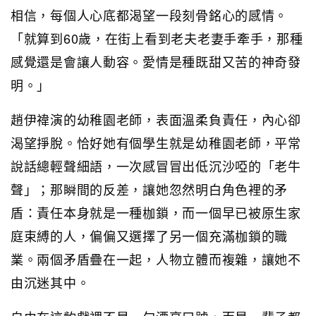
相信，每個人心底都渴望一段刻骨銘心的感情。
「就算到60歲，在街上看到老夫老妻手牽手，那種
感覺還是會讓人動容。愛情是種既甜又苦的神奇發
明。」
趙伊禕演的幼稚園老師，表面溫柔負責任，內心卻
渴望掙脫。恰好她有個學生就是幼稚園老師，平常
說話總輕聲細語，一次感冒冒出低沉沙啞的「老牛
聲」；那瞬間的反差，讓她忽然明白角色裡的矛
盾：責任本身就是一種枷鎖，而一個早已被原生家
庭束縛的人，偏偏又選擇了另一個充滿枷鎖的職
業。兩個矛盾疊在一起，人物立體而複雜，讓她不
由沉迷其中。