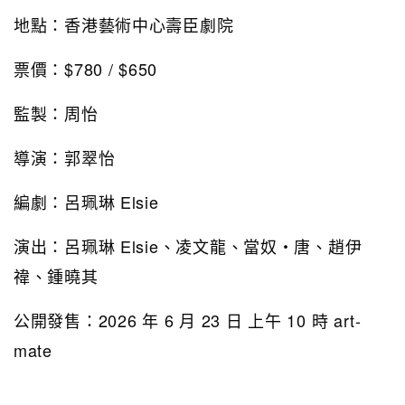
地點：香港藝術中心壽臣劇院
票價：$780 / $650
監製：周怡
導演：郭翠怡
編劇：呂珮琳 Elsie
演出：呂珮琳 Elsie、凌文龍、當奴‧唐、趙伊
禕、鍾曉其
公開發售：2026 年 6 月 23 日 上午 10 時 art-
mate