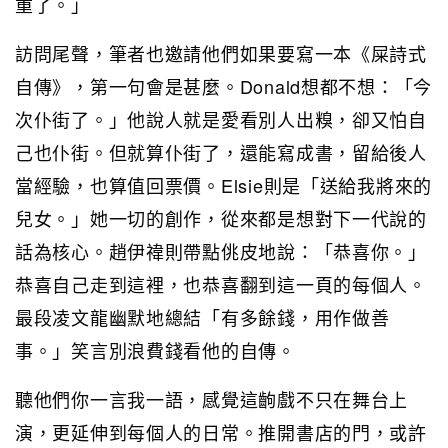
重了。」
訪問尾聲，筆者也邀請他們如果要寫一本《屎詩式
自傳》，第一句會是甚麼。Donald想都不想：「今
次仆街了。」他說人就是愛看別人出糗，卻又怕自
己也仆街。但就算仆街了，還能寫成書，留給後人
當經驗，也算值回票價。Elsie則是「送給我將來的
兒女。」她一切的創作，從來都是想對下一代說的
話為核心。趙伊禕則帶點佻皮地說：「恭喜你。」
恭喜自己走到這裡，也恭喜翻到這一頁的每個人。
最段凌文龍幽默地總結「有多餘錢，用作做善
事。」笑言別浪費錢看他的自傳。
聽他們你一言我一語，感覺這齣戲不只在舞台上
演，更延伸到每個人的日常。推開書店的門，或許