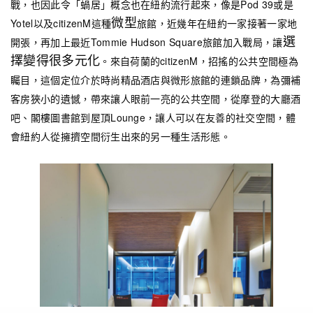
戰，也因此令「蝸居」概念也在紐約流行起來，像是Pod 39或是
微型
Yotel以及citizenM這種
旅館，近幾年在紐約一家接著一家地
選
開張，再加上最近Tommie Hudson Square旅館加入戰局，讓
擇變得很多元化
。來自荷蘭的citizenM，招搖的公共空間極為
矚目，這個定位介於時尚精品酒店與微形旅館的連鎖品牌，為彌補
客房狹小的遺憾，帶來讓人眼前一亮的公共空間，從摩登的大廳酒
吧、閣樓圖書館到屋頂Lounge，讓人可以在友善的社交空間，體
會紐約人從擁擠空間衍生出來的另一種生活形態。