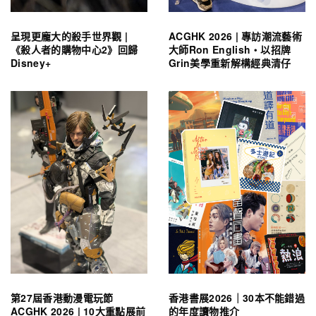
呈現更龐大的殺手世界觀 |
ACGHK 2026 | 專訪潮流藝術
《殺人者的購物中心2》回歸
大師Ron English・以招牌
Disney+
Grin美學重新解構經典清仔
第27屆香港動漫電玩節
香港書展2026｜30本不能錯過
ACGHK 2026 | 10大重點展前
的年度讀物推介