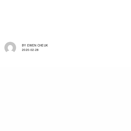
BY
EWEN CHEUK
2020-02-28
是次候選Pokémon中有多達1000隻，共獲票數超
過660萬，可見極之受歡迎和具公信力。其中第1名
的甲賀忍蛙獲取14萬票，抛離第2位的路卡利歐多
達4萬票。而一向甚受歡迎的噴火龍則排列第4位，
Pokémon的靈魂比卡超則僅獲48000票，排名
19。