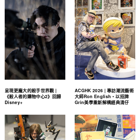
呈現更龐大的殺手世界觀 |
ACGHK 2026 | 專訪潮流藝術
《殺人者的購物中心2》回歸
大師Ron English・以招牌
Disney+
Grin美學重新解構經典清仔