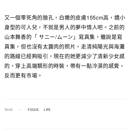
又一個零死角的臉孔，白嫩的皮膚155cm高，嬌小
身型的可人兒，不就是男人的夢中情人吧。之前的
山本舞香的「 サニー/ムーン」寫真集，雖說是寫
真集，但也沒有太露肉的照片，走清純陽光與海灘
的路線已經夠吸引，現在的她更減少了清新少女感
的，穿上高端類形的時裝，帶有一點冷漠的感覺，
反而更有市場。
TAGS
FOCUS
LIFE