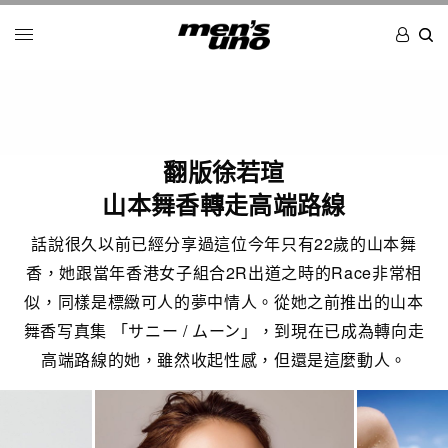
翻版徐若瑄
山本舞香轉走高端路線
話說很久以前已經分享過這位今年只有22歲的山本舞
香，她跟當年香港女子組合2R出道之時的Race非常相
似，同樣是標緻可人的夢中情人。從她之前推出的山本
舞香写真集 「サニー / ムーン」，到現在已成為轉向走
高端路線的她，雖然收起性感，但還是這麼動人。