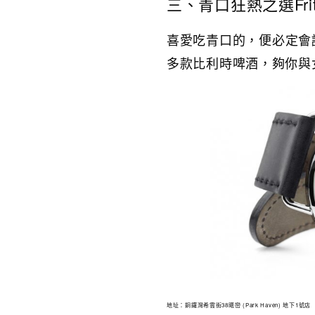
三、青口狂熱之選Frit
喜愛吃青口的，便必定會認
多款比利時啤酒，夠你與
地址：銅鑼灣希雲街38曦巒 (Park Haven) 地下1號店