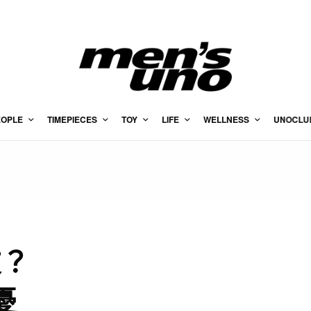
EOPLE
TIMEPIECES
TOY
LIFE
WELLNESS
UNOCLU
友？
憂