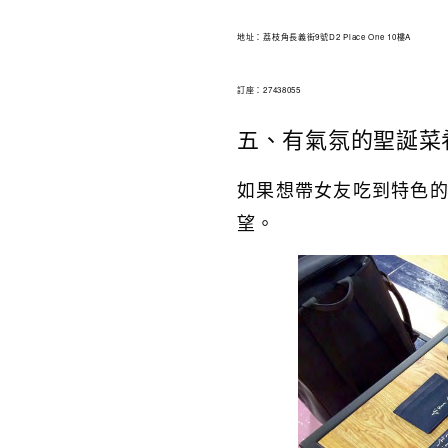
地址：荔枝角長義街9號D2 Place One 10樓A
訂座：27438055
五、有氣氛的聖誕菜肴Ur
如果想帶女友吃到特色的聖
望。