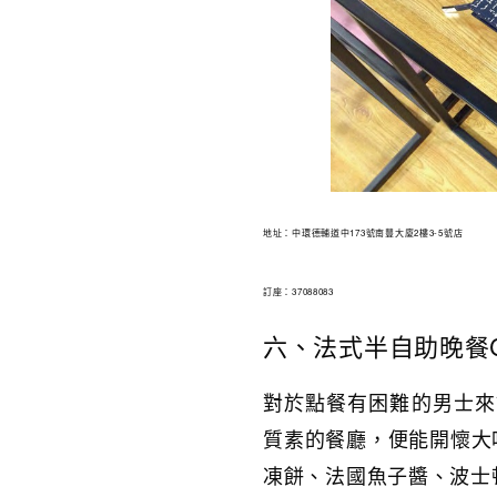
地址：中環德輔道中173號南豐大廈2樓3-5號店
訂座：37088083
六、法式半自助晚餐Co
對於點餐有困難的男士來
質素的餐廳，便能開懷大吃一
凍餅、法國魚子醬、波士