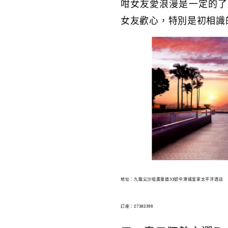
咁女友愛浪漫是一定的了
女友歡心，特別是初相識
地址：九龍尖沙咀廣東道33號中港城皇家太平洋酒店
訂座：27382398