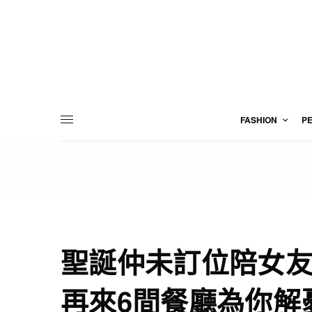
FASHION
P
聖誕仲未訂位陪女
再來6間餐廳為你解