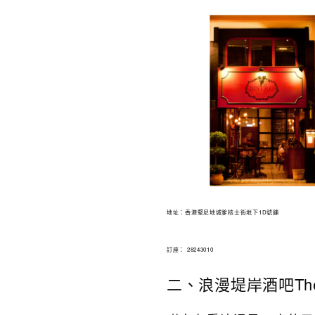
地址：香港堅尼地城爹核士街地下1D號舖
訂座： 28243010
二、浪漫堤岸酒吧The Roya