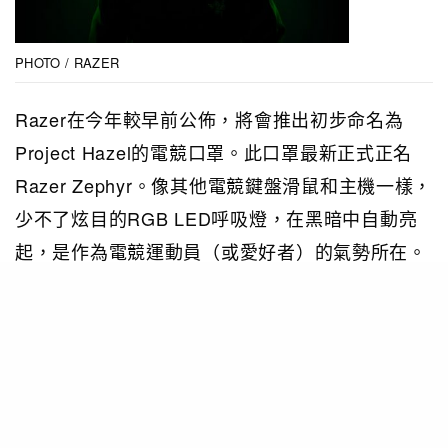
PHOTO / RAZER
Razer在今年較早前公佈，將會推出初步命名為
Project Hazel的電競口罩。此口罩最新正式正名
Razer Zephyr。像其他電競鍵盤滑鼠和主機一樣，
少不了炫目的RGB LED呼吸燈，在黑暗中自動亮
起，是作為電競運動員（或愛好者）的氣勢所在。
此黑色半透明口罩，透過兩側的充電式主動式換氣
口通氣，能配搭通用標準之手術級N95濾芯使用。
廠方新增最新資料，口罩內部會加入防霧塗層；這
可以理解，不然出現像眼鏡上的霧氣，就破壞
gamer的形象了。