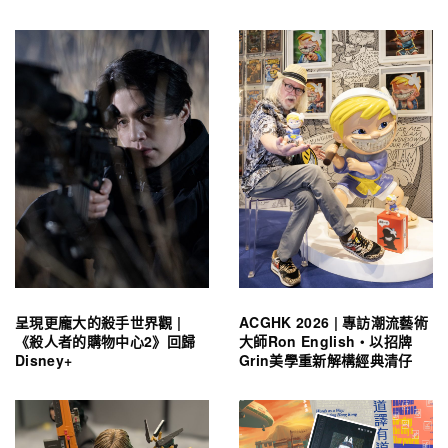
呈現更龐大的殺手世界觀 |
ACGHK 2026 | 專訪潮流藝術
《殺人者的購物中心2》回歸
大師Ron English・以招牌
Disney+
Grin美學重新解構經典清仔