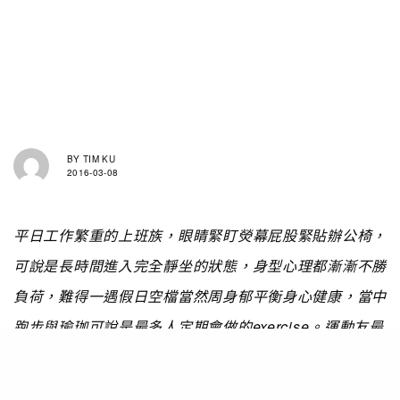
BY
TIM KU
2016-03-08
平日工作繁重的上班族，眼睛緊盯熒幕屁股緊貼辦公椅，
可說是長時間進入完全靜坐的狀態，身型心理都漸漸不勝
負荷，難得一遇假日空檔當然周身郁平衡身心健康，當中
跑步與瑜珈可說是最多人定期會做的exercise。運動友最
著用的除了是一身俐落的線條，還有的相信是陪伴你渡過
流汗日子的一對音樂耳機。