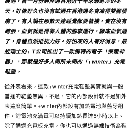
襲港，自一月份經歷過香港近十年來最寒冷的冬
天，好像好久也沒有試過在香港過冬會凍得雙腳發
麻了，有人說在那數天連睡覺都要著襪，實在沒有
跨張，血氣就是得靠人體的腳掌運行，腳底血氣通
了，身體自然抵抗力好。好怕凍的人有好消息，最
近瑞士的+ T公司推出了一款獨特的電子「保暖神
器」，那就是好多人聞所未聞的「+winter」充電
鞋墊。
從外表看來，這款+winter充電鞋墊其實就與一般
普通的鞋墊無異，不過，它的內部設計就不是如外
表這麼簡單。+winter內部設有加熱電池與藍牙組
件，鋰電池充滿電可以持續加熱長達5小時以上。
除了通過充電板充電，你也可以通過無線技術為鞋