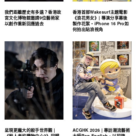
我們距離歷史有多遠？香港故
香港首部Wakesurf主題電影
宮文化博物館邀請9位藝術家
《浪花男女》| 導演分享幕後
以創作重新回應過去
製作花絮・iPhone 16 Pro如
何拍出貼浪視角
呈現更龐大的殺手世界觀 |
ACGHK 2026 | 專訪潮流藝術
《殺人者的購物中心2》回歸
大師Ron English・以招牌