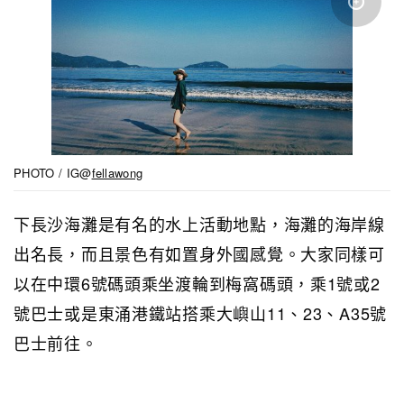
PHOTO / IG@
fellawong
下長沙海灘是有名的水上活動地點，海灘的海岸線
出名長，而且景色有如置身外國感覺。大家同樣可
以在中環6號碼頭乘坐渡輪到梅窩碼頭，乘1號或2
號巴士或是東涌港鐵站搭乘大嶼山11、23、A35號
巴士前往。