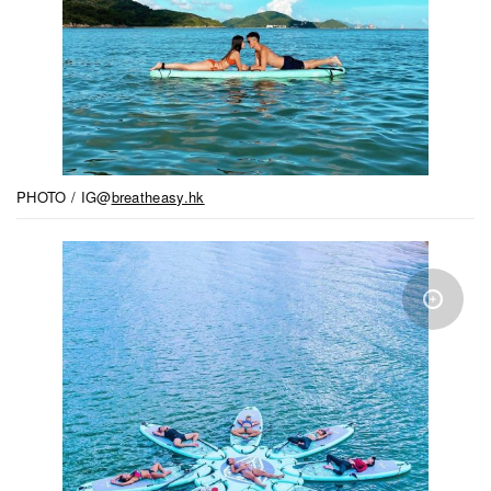
PHOTO / IG@
breatheasy.hk