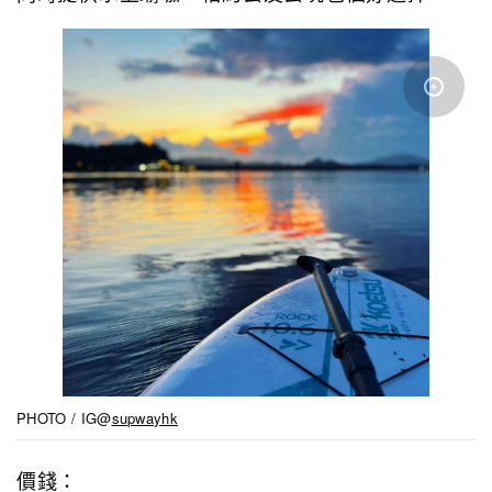
PHOTO / IG@
supwayhk
價錢：