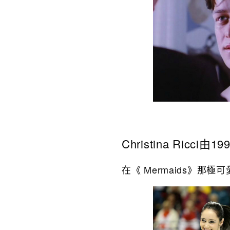
Christina Ricci由1
在《 Mermaids》那極可