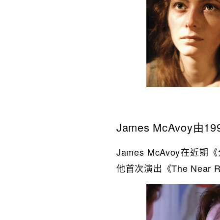
James McAvoy由1
James McAvoy
他首次演出《The Near