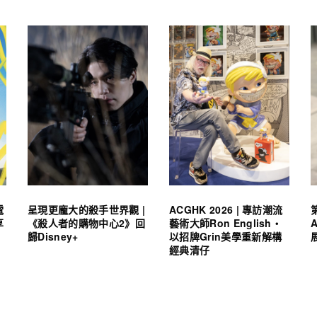
電
呈現更龐大的殺手世界觀 |
ACGHK 2026 | 專訪潮流
享
《殺人者的購物中心2》回
藝術大師Ron English・
歸Disney+
以招牌Grin美學重新解構
經典清仔