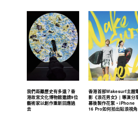
我們距離歷史有多遠？香
香港首部Wakesurf主題
港故宮文化博物館邀請9位
影《浪花男女》| 導演分
藝術家以創作重新回應過
幕後製作花絮・iPhone
去
16 Pro如何拍出貼浪視角