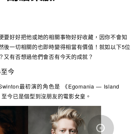
便要好好把他或她的相關事物好好收藏，因你不會知
然後一切相關的也即時變得相當有價值！就如以下5位
？又有否想過他們會否有今天的成就？
86至今
inton最初演的角色是 《Egomania — Island
Sally！至今已是個型到沒朋友的電影女皇。