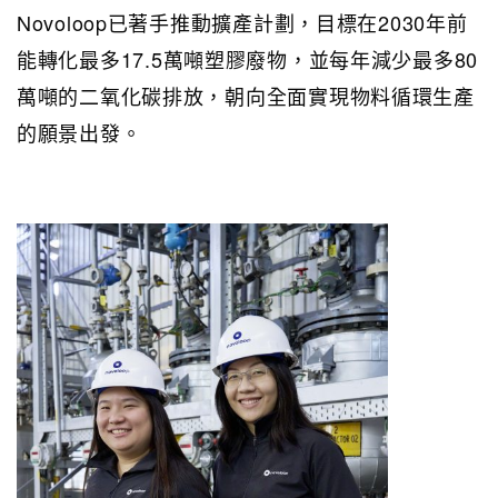
Novoloop
已著手推動擴產計劃，目標在
2030
年前
能轉化最多
17.5
萬噸塑膠廢物，並每年減少最多
80
萬噸的二氧化碳排放，朝向全面實現物料循環生產
的願景出發。