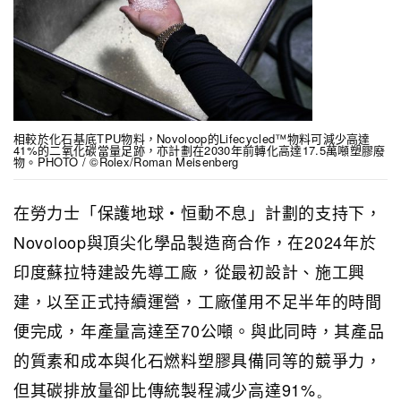
相較於化石基底TPU物料，Novoloop的Lifecycled™物料可減少高達
41%的二氧化碳當量足跡，亦計劃在2030年前轉化高達17.5萬噸塑膠廢
物。PHOTO / ©Rolex/Roman Meisenberg
在勞力士「保護地球・恒動不息」計劃的支持下，
Novoloop
與頂尖化學品製造商合作，在
2024
年於
印度蘇拉特建設先導工廠，從最初設計、施工興
建，以至正式持續運營，工廠僅用不足半年的時間
便完成，年產量高達至
70
公噸。與此同時，其產品
的質素和成本與化石燃料塑膠具備同等的競爭力，
但其碳排放量卻比傳統製程減少高達
91%。