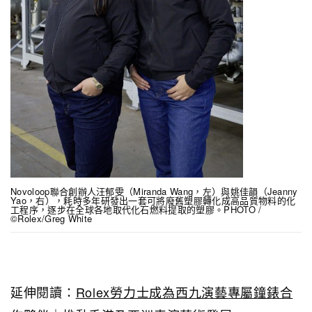
Novoloop聯合創辦人汪郁雯（Miranda Wang，左）與姚佳韻（Jeanny
Yao，右），耗時多年研發出一套可將廢舊塑膠轉化成高品質物料的化
工程序，逐步在全球各地取代化石燃料提取的塑膠。PHOTO /
©Rolex/Greg White
延伸閱讀：
Rolex
勞力士成為西九演藝專屬鐘錶合