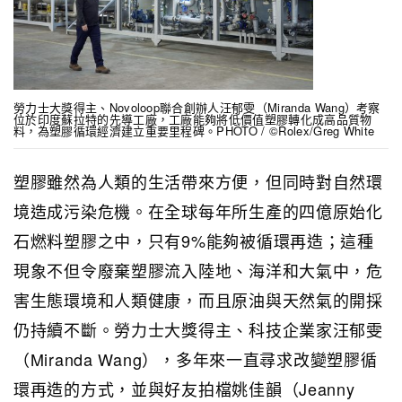
勞力士大獎得主、Novoloop聯合創辦人汪郁雯（Miranda Wang）考察
位於印度蘇拉特的先導工廠，工廠能夠將低價值塑膠轉化成高品質物
料，為塑膠循環經濟建立重要里程碑。PHOTO / ©Rolex/Greg White
塑膠雖然為人類的生活帶來方便，但同時對自然環
境造成污染危機。在全球每年所生產的四億原始化
石燃料塑膠之中，只有9%能夠被循環再造；這種
現象不但令廢棄塑膠流入陸地、海洋和大氣中，危
害生態環境和人類健康，而且原油與天然氣的開採
仍持續不斷。勞力士大獎得主、科技企業家汪郁雯
（Miranda Wang），多年來一直尋求改變塑膠循
環再造的方式，並與好友拍檔姚佳韻（Jeanny