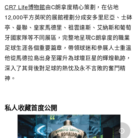
CR7 Life博物館
由C朗拿度精心策劃，在佔地
12,000平方英呎的展館裡劃分成安多里尼亞、士砵
亭、曼聯、皇家馬德里、祖雲達斯、艾納斯和葡萄
牙國家隊等不同展區，完整地呈現C朗拿度的職業
足球生涯各個重要篇章，帶領球迷和參展人士重溫
他從馬德拉島出身至躍升為球壇巨星的輝煌軌跡，
深入了其背後對足球的熱忱及永不言敗的奮鬥精
神。
私人收藏首度公開