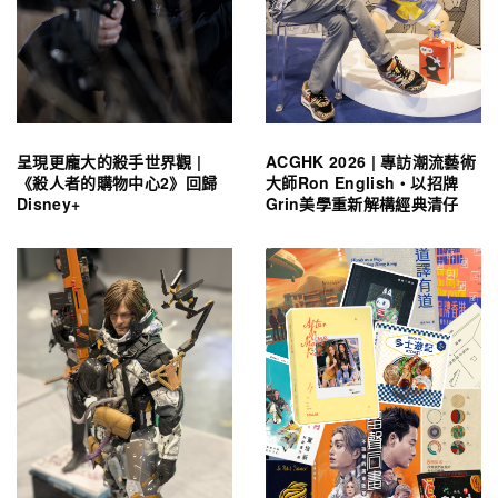
呈現更龐大的殺手世界觀 |
ACGHK 2026 | 專訪潮流藝術
《殺人者的購物中心2》回歸
大師Ron English・以招牌
Disney+
Grin美學重新解構經典清仔