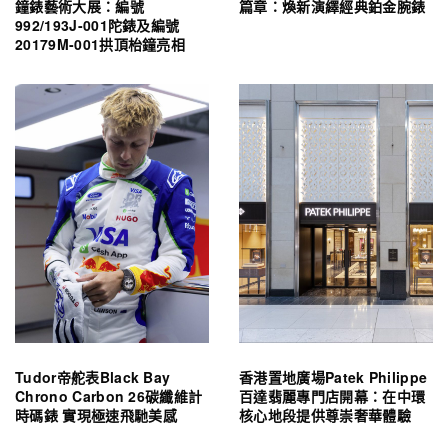
鐘錶藝術大展：編號
篇章：煥新演繹經典鉑金腕錶
992/193J-001陀錶及編號
20179M-001拱頂枱鐘亮相
Tudor帝舵表Black Bay
香港置地廣場Patek Philippe
Chrono Carbon 26碳纖維計
百達翡麗專門店開幕：在中環
時碼錶 實現極速飛馳美感
核心地段提供尊崇奢華體驗