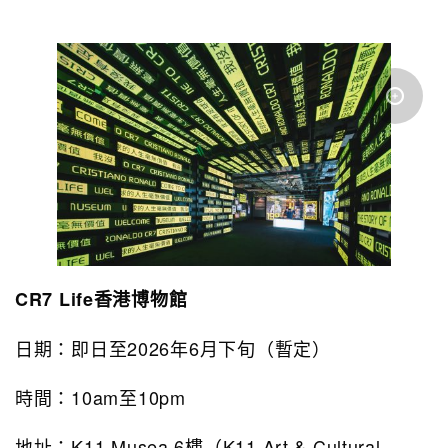
CR7 Life香港博物館
日期：即日至
2026
年
6
月下旬（暫定）
時間：
10
a
m
至
10
pm
地址：
K11 Musea 6
樓（
K11
Art & Cultural