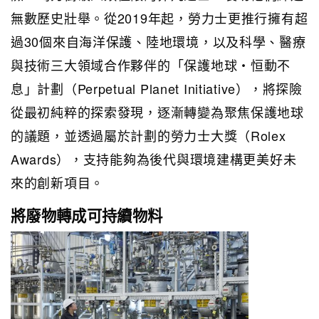
無數歷史壯舉。從2019年起，勞力士更推行擁有超
過30個來自海洋保護、陸地環境，以及科學、醫療
與技術三大領域合作夥伴的
「保護地球・恒動不
息」計劃（Perpetual Planet Initiative）
，將探險
從最初純粹的探索發現，逐漸轉變為聚焦保護地球
的議題，並透過屬於計劃的
勞力士大獎（Rolex
Awards）
，支持能夠為後代與環境建構更美好未
來的創新項目。
將廢物轉成可持續物料