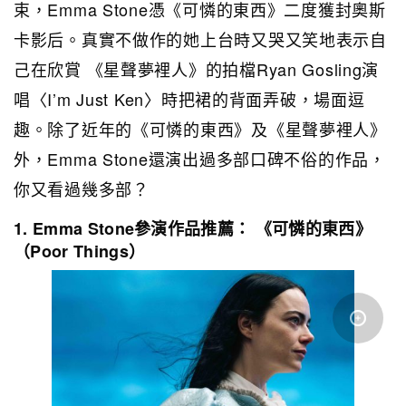
束，Emma Stone憑《可憐的東西》二度獲封奧斯
卡影后。真實不做作的她上台時又哭又笑地表示自
己在欣賞 《星聲夢裡人》的拍檔Ryan Gosling演
唱〈I’m Just Ken〉時把裙的背面弄破，場面逗
趣。除了近年的《可憐的東西》及《星聲夢裡人》
外，Emma Stone還演出過多部口碑不俗的作品，
你又看過幾多部？
1. Emma Stone參演作品推薦： 《可憐的東西》
（Poor Things）