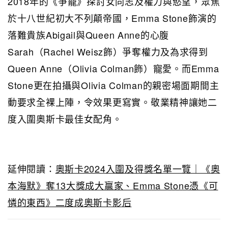
2018年的《爭寵》探討女同志及權力與慾望，眾焦
於十八世紀初大不列顛帝國，Emma Stone飾演的
落難貴族Abigail與Queen Anne的心腹
Sarah（Rachel Weisz飾）爭奪權力及為求得到
Queen Anne（Olivia Colman飾）寵愛。而Emma
Stone更在拍攝與Olivia Colman的親密場面期間主
動要求全裸上陣，令效果更寫實。敬業精神讓她二
度入圍奧斯卡最佳女配角。
延伸閱讀：
奧斯卡2024入圍及得獎名單一覽｜《奧
本海默》奪13大獎成大贏家、Emma Stone憑《可
憐的東西》二度成奧斯卡影后