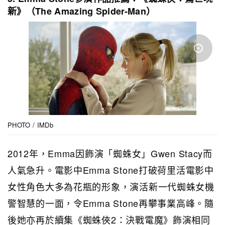
新》（The Amazing Spider-Man）
PHOTO / IMDb
2012年，Emma因飾演「蜘蛛女」Gwen Stacy而
人氣急升。電影中Emma Stone打破荷里活電影中
女性角色大多為花瓶的形象，演活新一代蜘蛛女機
警智慧的一面，令Emma Stone再攀事業高峰。隨
後她亦再於續集《蜘蛛俠2：決戰電魔》飾演相同