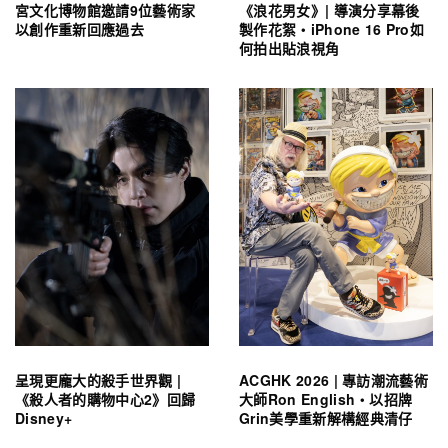
宮文化博物館邀請9位藝術家
《浪花男女》| 導演分享幕後
以創作重新回應過去
製作花絮・iPhone 16 Pro如
何拍出貼浪視角
呈現更龐大的殺手世界觀 |
ACGHK 2026 | 專訪潮流藝術
《殺人者的購物中心2》回歸
大師Ron English・以招牌
Disney+
Grin美學重新解構經典清仔