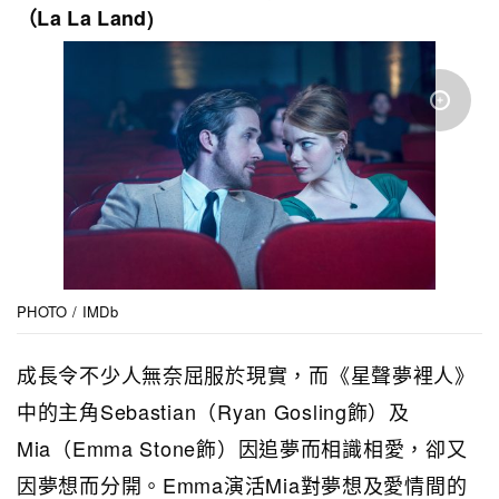
（La La Land)
PHOTO / IMDb
成長令不少人無奈屈服於現實，而《星聲夢裡人》
中的主角Sebastian（Ryan Gosling飾）及
Mia（Emma Stone飾）因追夢而相識相愛，卻又
因夢想而分開。Emma演活Mia對夢想及愛情間的