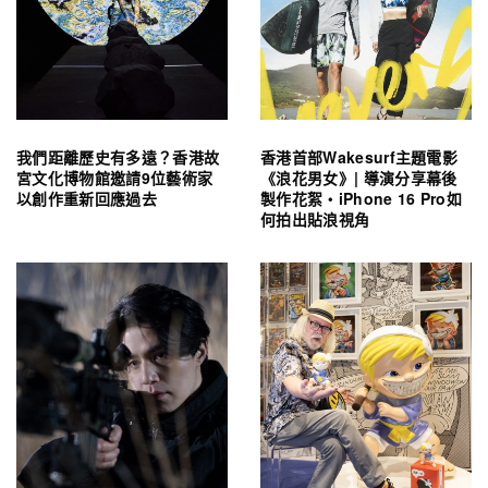
我們距離歷史有多遠？香港故
香港首部Wakesurf主題電影
宮文化博物館邀請9位藝術家
《浪花男女》| 導演分享幕後
以創作重新回應過去
製作花絮・iPhone 16 Pro如
何拍出貼浪視角