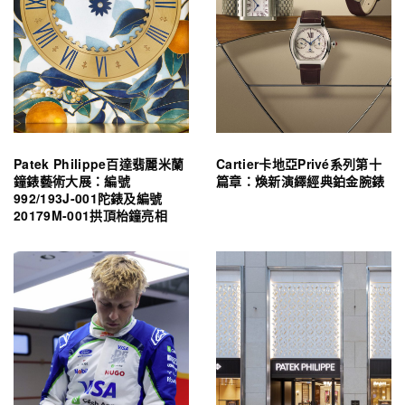
Patek Philippe百達翡麗米蘭
Cartier卡地亞Privé系列第十
鐘錶藝術大展：編號
篇章：煥新演繹經典鉑金腕錶
992/193J-001陀錶及編號
20179M-001拱頂枱鐘亮相