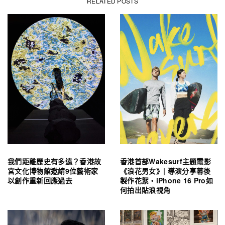
RELATED POSTS
我們距離歷史有多遠？香港故
香港首部Wakesurf主題電影
宮文化博物館邀請9位藝術家
《浪花男女》| 導演分享幕後
以創作重新回應過去
製作花絮・iPhone 16 Pro如
何拍出貼浪視角