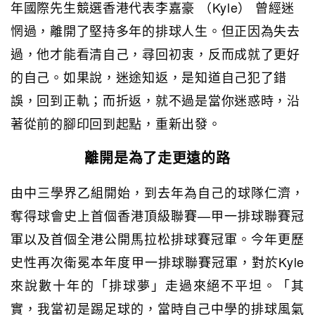
年國際先生競選香港代表李嘉豪 （Kyle） 曾經迷
惘過，離開了堅持多年的排球人生。但正因為失去
過，他才能看清自己，尋回初衷，反而成就了更好
的自己。如果說，迷途知返，是知道自己犯了錯
誤，回到正軌；而折返，就不過是當你迷惑時，沿
著從前的腳印回到起點，重新出發。
離開是為了走更遠的路
由中三學界乙組開始，到去年為自己的球隊仁濟，
奪得球會史上首個香港頂級聯賽—甲一排球聯賽冠
軍以及首個全港公開馬拉松排球賽冠軍。今年更歷
史性再次衛冕本年度甲一排球聯賽冠軍，對於Kyle
來說數十年的「排球夢」走過來絕不平坦。「其
實，我當初是踢足球的，當時自己中學的排球風氣