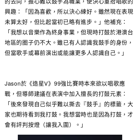
的去向，擔心難以鼓手為職業，便決心重拾唱歌的
興趣：「因為喜歡，所以決心練好。雖然現在表現
未算太好，但比起當初已略有進步。」他補充：
「我想以音樂作為終身事業，但現時打鼓於港澳台
地區的圈子仍不大。雖已有人認識我鼓手的身份，
但當歌手或幕前演出或能讓更多人認識自己。」
Jason於《造星V》99強比賽時本來欲以唱歌應
戰，但導師建議在表演中加入擅長的打鼓元素：
「後來發現自己似乎難以撕去『鼓手』的標籤，大
家也期待看到我打鼓。我想當時也是因為打鼓，才
會有評判按燈（讓我入圍）。」