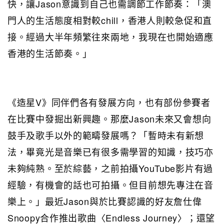
快，讓Jason意識到自己也需調節工作節奏：「澳
門人的生活態度相對較chill，香港人則較急促和直
接。經過大半年頻繁往來兩地，我現在也開始適應
香港的生活節奏。」
《造星V》同伴們各有發展方向，也有部份參賽者
在比賽中發掘出新興趣。那麼Jason未來又會想向
鼓手及歌手以外的範疇發展嗎？「暫時未有新想
法，畢竟光是音樂已有很多需學習的知識，技巧亦
未夠純熟。至於綜藝，之前拍攝YouTube影片有過
經驗，有機會的話也可拍攝。但目前想先專注在音
樂上。」最近Jason與於比賽認識的好友詹仕偉
Snoopy合作推出歌曲〈Endless Journey〉；還望