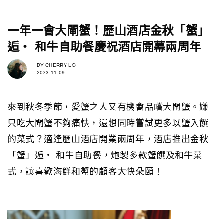
一年一會大閘蟹！歷山酒店金秋「蟹」
逅・ 和牛自助餐慶祝酒店開幕兩周年
BY
CHERRY LO
2023-11-09
來到秋冬季節，愛蟹之人又有機會品嚐大閘蟹。嫌
只吃大閘蟹不夠痛快，還想同時嘗試更多以蟹入饌
的菜式？適逢歷山酒店開業兩周年，酒店推出金秋
「蟹」逅・ 和牛自助餐，炮製多款蟹饌及和牛菜
式，讓喜歡海鮮和蟹的顧客大快朵頤！