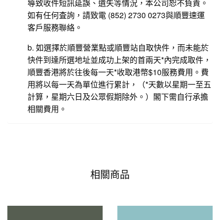
導致收件短訊延誤、遺失等情況，本公司恕不負責。
如有任何査詢，請致電 (852) 2730 0273與順豐速運
客戶服務聯絡。
b. 如選擇於順豐營業點或順豐站自取快件，而未能於
快件到達所選地址並成功上架的首兩天*內完成取件，
順豐香港將於往後每一天*收取港幣$10服務費用。費
用將以每一天為單位進行累計，（*天數以星期一至五
計算，星期六日及公眾假期除外。）閣下需自行承擔
相關費用。
相關商品