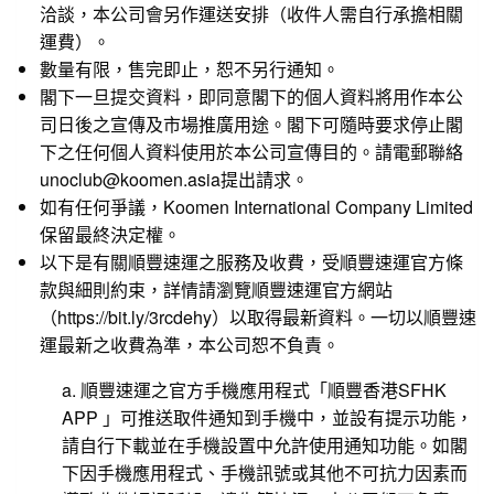
洽談，本公司會另作運送安排（收件人需自行承擔相關
運費）。
數量有限，售完即止，恕不另行通知。
閣下一旦提交資料，即同意閣下的個人資料將用作本公
司日後之宣傳及市場推廣用途。閣下可隨時要求停止閣
下之任何個人資料使用於本公司宣傳目的。請電郵聯絡
unoclub@koomen.asia提出請求。
如有任何爭議，Koomen International Company Limited
保留最終決定權。
以下是有關順豐速運之服務及收費，受順豐速運官方條
款與細則約束，詳情請瀏覽順豐速運官方網站
（
https://bit.ly/3rcdehy
）以取得最新資料。一切以順豐速
運最新之收費為準，本公司恕不負責。
a. 順豐速運之官方手機應用程式「順豐香港SFHK
APP 」可推送取件通知到手機中，並設有提示功能，
請自行下載並在手機設置中允許使用通知功能。如閣
下因手機應用程式、手機訊號或其他不可抗力因素而