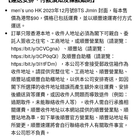
men’s uno HK 2023年12月號BTS Jimin 封面，每本售
價為港幣$90，價格已包括運費，並以順豐速運寄付方式
運送。
訂單只限香港本地。收件人地址必須為閣下可親自、委
託人簽收之住宅、工商地址，或順豐營業點（請瀏覽：
https://bit.ly/3CVCgna
）、順豐站（請瀏覽：
https://bit.ly/3CP0qQl
）及順豐自助櫃（請瀏覽：
https://bit.ly/3I1tFDm
），本公司不會接受郵政信箱作為
收件地址。請提供完整住宅、工商地址、順豐營業點、
順豐站或順豐自助櫃地址，以供本公司安排寄送，如因
閣下所選擇的收件地址錯誤而產生額外來往運費、安排
後續送貨等運費，或因收件人問題而導致退件（例如：
過期取件，未能聯絡收件人等），收件人需自行承擔相
關運費。順豐收件地址以本網站提供的順豐營業點、順
豐站地為準，如下單後順豐官方營業點、順豐站地址有
所變更，順豐速運將會自行聯絡收件人有關取件事宜，
本公司恕不負責。