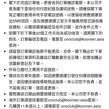
閣下於完成訂單後，將會收到訂單確認電郵。本公司不
會為閣下查詢任何付款紀錄及運送狀態。請確保閣下填
寫正確的香港本地手提電話號碼，以便接收順豐速運發
出SMS短訊，或在順豐速運之官方手機應用程式接收推
送通知，以獲得運單編號及收件日期，並作收件之用。
如閣下於下單後20個工作天尚未成功收貨，請將閣下的
姓名、訂單編號及電話，電郵至 unoclub@koomen.asia
查詢。
請留意訂單確認後將不能更改、合併，閣下務必於下單
前確保訂單資料及雜誌訂購數量完全正確，如需加購必
須重新登記及下單。
所有已繳付之費用不設退款。
運送存在寄失風險，如因順豐速運引發任何運送相關事
宜，或因運送過程導致物品損壞，本公司恕不負責，並
不設取消訂單、退款或更換。
實際運送日期由順豐速運官方而定，本公司恕不負責。
海外訂單請發送電郵至unoclub@koomen.asia查詢。
凡購買11本或以上，請電郵至 unoclub@koomen.asia