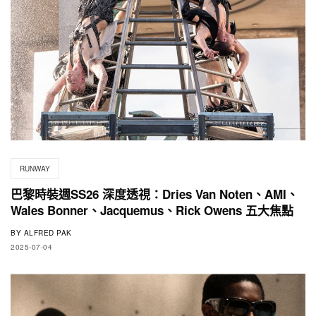
RUNWAY
巴黎時裝週SS26 深度透視：Dries Van Noten、AMI、
Wales Bonner、Jacquemus、Rick Owens 五大焦點
BY
ALFRED PAK
2025-07-04