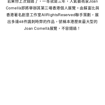
若果你上次錯過了，一等就是三年，人氣藝術家Joan
Cornellà即將舉辦其第三場香港個人展覽。由蘇富比與
香港著名創意工作室AllRightsReserved聯手策劃，展
出多達48件諷刺時弊的作品，號稱本港歷來最大型的
Joan Cornellà展覽，不容錯過！