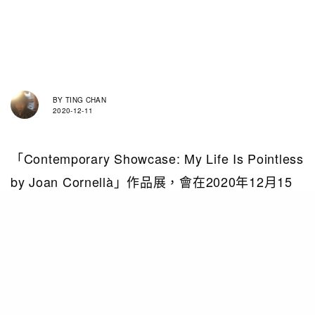
BY
TING CHAN
2020-12-11
「Contemporary Showcase: My Life Is Pointless
by Joan Cornellà」作品展，會在2020年12月15
日至2021年1月29日於香港蘇富比藝術空間舉行。
擁有800萬社交媒體粉絲的Joan Cornellà我們就不
用多作介紹，其畫風用色鮮明生動，視覺語言簡單
直接，最重要是探討及諷刺人性的黑暗面之餘，又
能帶來直白、充滿娛樂性卻同時令人反思的作品。