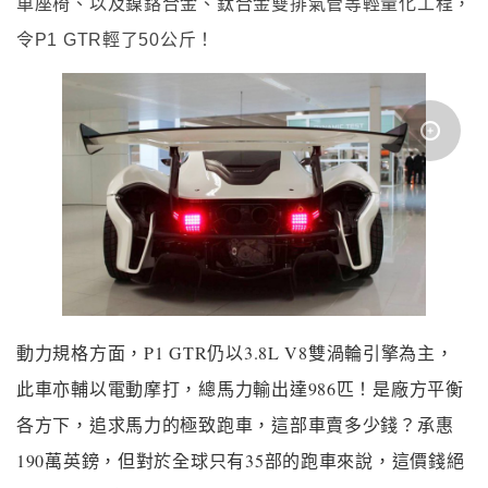
車座椅、以及鎳鉻合金、鈦合金雙排氣管等輕量化工程，
令P1 GTR輕了50公斤！
動力規格方面，P1 GTR仍以3.8L V8雙渦輪引擎為主，
此車亦輔以電動摩打，總馬力輸出達986匹！是廠方平衡
各方下，追求馬力的極致跑車，這部車賣多少錢？承惠
190萬英鎊，但對於全球只有35部的跑車來說，這價錢絕