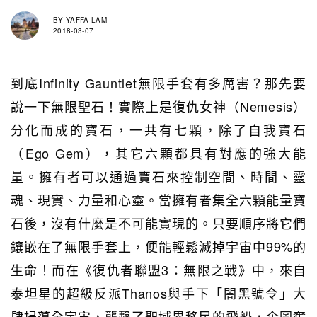
BY
YAFFA LAM
2018-03-07
到底Infinity Gauntlet無限手套有多厲害？那先要
說一下無限聖石！實際上是復仇女神（Nemesis）
分化而成的寶石，一共有七顆，除了自我寶石
（Ego Gem），其它六顆都具有對應的強大能
量。擁有者可以通過寶石來控制空間、時間、靈
魂、現實、力量和心靈。當擁有者集全六顆能量寶
石後，沒有什麼是不可能實現的。只要順序將它們
鑲嵌在了無限手套上，便能輕鬆滅掉宇宙中99%的
生命！而在《復仇者聯盟3：無限之戰》中，來自
泰坦星的超級反派Thanos與手下「闇黑號令」大
肆掃蕩全宇宙，襲擊了聖域界移民的飛船，企圖奪