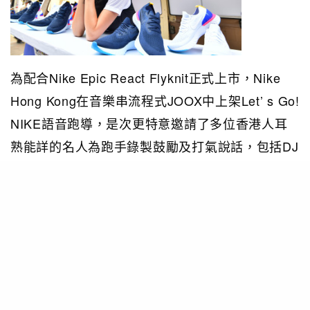
為配合Nike Epic React Flyknit正式上市，Nike
Hong Kong在音樂串流程式JOOX中上架Let’ s Go!
NIKE語音跑導，是次更特意邀請了多位香港人耳
熟能詳的名人為跑手錄製鼓勵及打氣說話，包括DJ
林海峰、細So、Donald，香港運動員歐鎧淳、楊
文蔚，Nike+ Run Club總教練蘇凱男等，在三個不
同的播放清單：輕鬆跑20分鐘、輕鬆跑30分鐘及挑
戰30分鐘節奏跑中，他們會在訓練其間提供適切的
提示及鼓勵，令跑步訓練更添趣味。