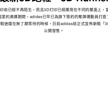
打印術已經不再陌生，而且3D打印已經運用在不同的層面上，
約奧運期間，adidas已早已為旗下簽約的奪牌運動員打造了專屬F
鞋迷還在無了期等待的時候，日前adidas就正式宣佈新鞋「3D 
公開發售。