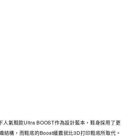
as旗下人氣鞋款Ultra BOOST作為設計藍本，鞋身採用了更
t編織結構，而鞋底的Boost緩震就比3D打印鞋底所取代。