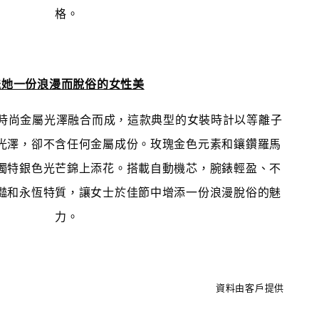
格。
送她一份浪漫而脫俗的女性美
時尚金屬
光澤
融合而成，這款典型的女裝時計以等離子
光澤，卻不含任何金屬成份。
玫瑰金色元素和鑲鑽羅馬
獨特銀色光芒錦上添花。搭載自動機芯，腕錶輕盈、不
豔和永恆特質，讓女士於佳節中增添一份浪漫脫俗的魅
力。
資料由客戶提供