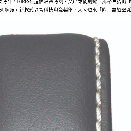
時計。Rado在這個溫馨時刻，交出休閒別緻、風格百搭的Hype
列腕錶，新款式以高科技陶瓷製作，大人也來「陶」氣過聖