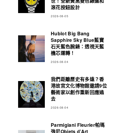
世！全新黃黑雙色錶盤和
滾花按鈕設計
2026-08-05
Hublot Big Bang
Sapphire Sky Blue藍寶
石天藍色腕錶：透視天藍
機芯運轉！
2026-08-04
我們距離歷史有多遠？香
港故宮文化博物館邀請9位
藝術家以創作重新回應過
去
2026-08-04
Parmigiani Fleurier帕瑪
強尼Objets d’Art