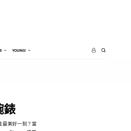
B
YOUNG!
腕錶
住最美好一刻？當