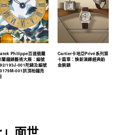
atek Philippe百達翡麗
Cartier卡地亞Privé系列第
米蘭鐘錶藝術大展：編號
十篇章：煥新演繹經典鉑
992/193J-001陀錶及編號
金腕錶
20179M-001拱頂枱鐘亮
相
er」面世