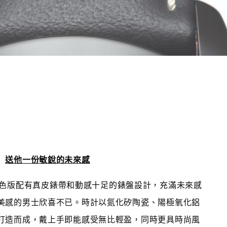
送他一份敏銳的未來感
列深灰色版配有真皮錶帶和動感十足的錶盤設計，充滿未來感
美感的男士欣喜不已。時計以氮化矽陶瓷、陽極氧化鋁
打造而成，戴上手即能感受無比輕盈，同時更具時尚風