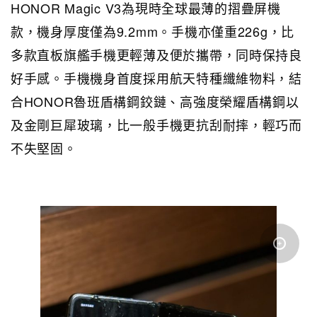
HONOR Magic V3為現時全球最薄的摺疊屏機
款，機身厚度僅為9.2mm。手機亦僅重226g，比
多款直板旗艦手機更輕薄及便於攜帶，同時保持良
好手感。手機機身首度採用航天特種纖維物料，結
合HONOR魯班盾構鋼鉸鏈、高強度榮耀盾構鋼以
及金剛巨犀玻璃，比一般手機更抗刮耐摔，輕巧而
不失堅固。