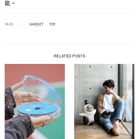
能。
TAGS
GADGET
TOY
RELATED POSTS