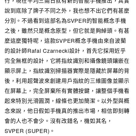
行，現在平均三兩日就有新的智能手機推出，其實
說到底除了牌子不同之外，我也想不出它們有甚麼
分別。不過看到這部名為SVPER的智能概念手機
之後，雖然只是概念原型，但它就是夠綽頭。有甚
麼這麼獨特呢，這款SVPER概念手機由來自波蘭
的設計師Rafal Czarnecki設計，首先它採用近乎
完全無框的設計，它將指紋識別和攝像鏡頭鑲嵌在
顯示屏上，指紋識別掃描器實際是隱藏於屏幕的背
後，利用超聲波來創建用戶指紋的三維圖像並顯示
在屏幕上，完全屏棄所有實體按鍵，讓整個手機看
起來特別光滑圓潤，線條也更加簡潔。以外型與概
念來說，他日假如手機真的推出市場，相信即刻轉
會的人也不會少。沒有改錯名，機如其名，
SVPER (SUPER)。