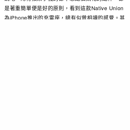
是著重簡單便是好的原則，看到這款Native Union
為iPhone推出的充電座，總有似曾相識的感覺。其
實這與早前品牌為Apple Watch推出的手錶充電座
外型相當接近，但今次的手機充電座好像是專為
iPhone tailor-made 配色似的，除了有早前推出與
黑色iPhone襯到絕的炭黑配色，更新增金色配午夜
藍及玫瑰金配岩石灰兩種全新配色，讓粉紅色與白
金色iPhone終於有個漂亮碼頭了。Native Union
iPhone充電底座採用啞光質感的石墨矽底座與航空
級鋁合金材質支撐板製成，有質感得來亦相當堅
固，可以輕鬆撐起iPhone或iPad。細心留意會發現
此充電底座沒有採用任何一粒螺絲焊接，只是通過
簡易的拼插方式組合，極簡的設計不但沒有削減蘋