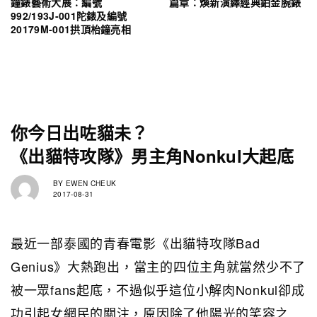
鐘錶藝術大展：編號
篇章：煥新演繹經典鉑金腕錶
992/193J-001陀錶及編號
20179M-001拱頂枱鐘亮相
你今日出咗貓未？
《出貓特攻隊》男主角Nonkul大起底
BY
EWEN CHEUK
2017-08-31
最近一部泰國的青春電影《出貓特攻隊Bad
Genius》大熱跑出，當主的四位主角就當然少不了
被一眾fans起底，不過似乎這位小解肉Nonkul卻成
功引起女網民的關注，原因除了他陽光的笑容之