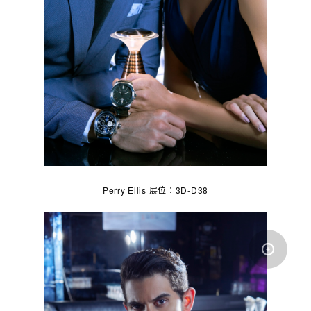
Perry Ellis 展位：3D-D38