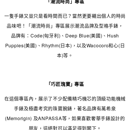
「潮流時尚」專區
一隻
手錶又豈只是看時間而已？當然更要襯出個人的時尚
品味吧！
「潮流時尚」專區
展示潮流品牌及型格手錶，
品牌有：Code(匈牙利)、Deep Blue(美國)、Hush
Puppies(美國)、Rhythm(日本)，以及Wacocoro和心(日
本)等
。
「巧匠瑰寶｣ 專區
在這個專區內，展示了不少配備精巧機芯的頂級功能機械
手錶及極盡考究的珠寶腕
錶
，著名品牌有
萬希泉
(Memorigin) 及ANPASSA等，如果喜歡奢華手錶設計的
朋友，這絕對可以滿足得到閣下
。