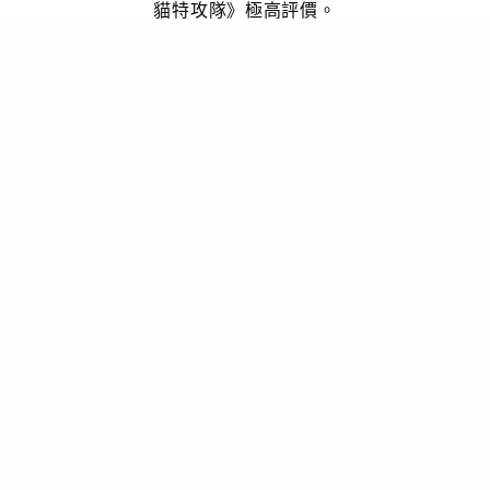
貓特攻隊》極高評價。
為何主角之一的Nonkul卻從四位主角主彈起？原名Non
Chanon Santinatornkul（นน ชานน สันตินธรกุล），
1996年出生的他今年才21歲，已經是演出過不同大大小
小的電影、電視劇。而讓他從本土成名的，就應該是拍攝
同志電影《Love’s Coming》，憑著鄰家男孩的模樣為他
增添了不少名氣。