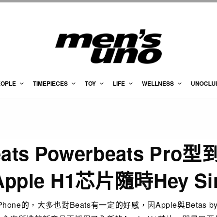
EOPLE
TIMEPIECES
TOY
LIFE
WELLNESS
UNOCLU
ats Powerbeats Pro
pple H1芯片隨時Hey Si
one的，大多也對Beats有一定的好感，因Apple與Betas by 