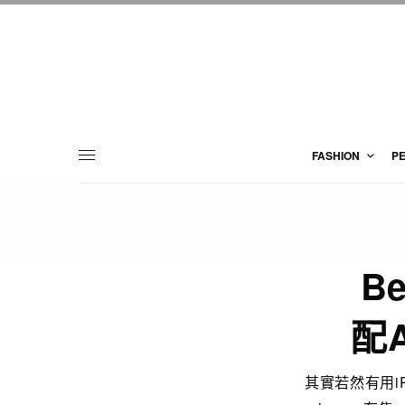
FASHION
P
Be
配A
其實若然有用iPh