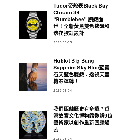
Tudor帝舵表Black Bay
Chrono 39
“Bumblebee” 腕錶面
世！全新黃黑雙色錶盤和
滾花按鈕設計
2026-08-05
Hublot Big Bang
Sapphire Sky Blue藍寶
石天藍色腕錶：透視天藍
機芯運轉！
2026-08-04
我們距離歷史有多遠？香
港故宮文化博物館邀請9位
藝術家以創作重新回應過
去
2026-08-04