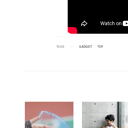
TAGS
GADGET
TOY