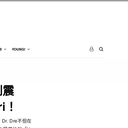
B
YOUNG!
型到震
ri！
Dr. Dre不但在