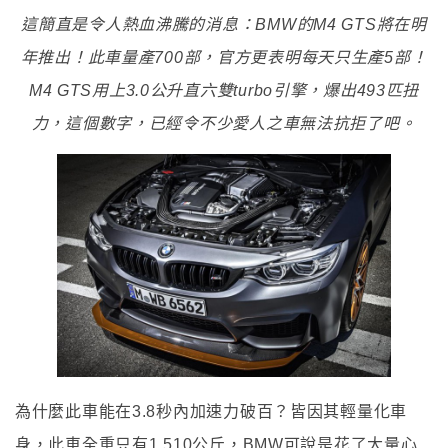
這簡直是令人熱血沸騰的消息：BMW的M4 GTS將在明
年推出！此車量產700部，官方更表明每天只生產5部！
M4 GTS用上3.0公升直六雙turbo引擎，爆出493匹扭
力，這個數字，已經令不少愛人之車無法抗拒了吧。
為什麼此車能在3.8秒內加速力破百？皆因其輕量化車
身，此車全重只有1,510公斤，BMW可說是花了大量心