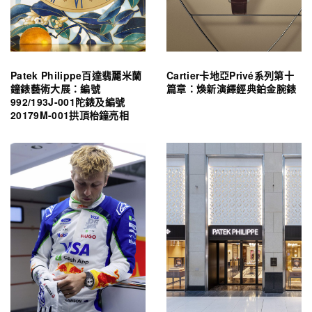
Patek Philippe百達翡麗米蘭
Cartier卡地亞Privé系列第十
鐘錶藝術大展：編號
篇章：煥新演繹經典鉑金腕錶
992/193J-001陀錶及編號
20179M-001拱頂枱鐘亮相