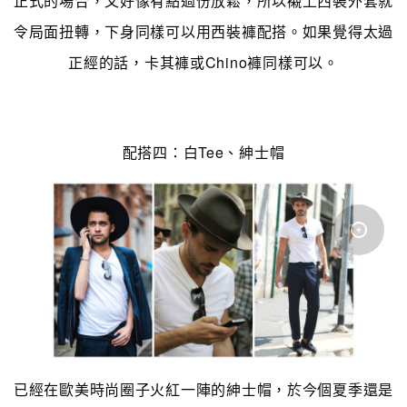
正式的場合，又好像有點過份放鬆，所以襯上西裝外套就
令局面扭轉，下身同樣可以用西裝褲配搭。如果覺得太過
正經的話，卡其褲或Chino褲同樣可以。
配搭四：白Tee、紳士帽
已經在歐美時尚圈子火紅一陣的紳士帽，於今個夏季還是