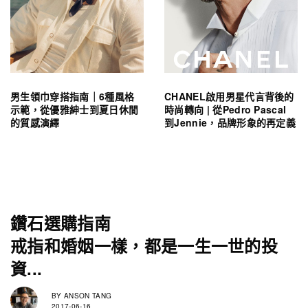
男生領巾穿搭指南｜6種風格
CHANEL啟用男星代言背後的
示範，從優雅紳士到夏日休閒
時尚轉向 | 從Pedro Pascal
的質感演繹
到Jennie，品牌形象的再定義
鑽石選購指南
戒指和婚姻一樣，都是一生一世的投
資...
BY
ANSON TANG
2017-06-16