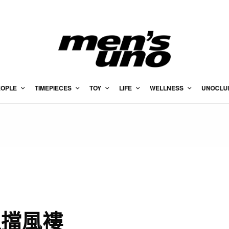
EOPLE
TIMEPIECES
TOY
LIFE
WELLNESS
UNOCLU
型擋風褸