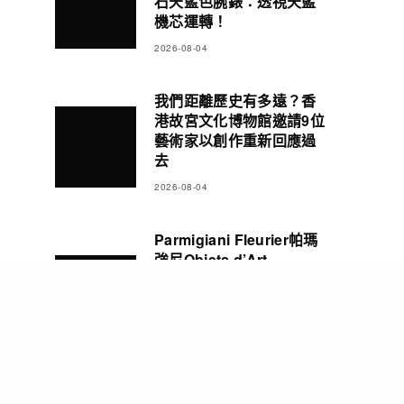
石天藍色腕錶：透視天藍
機芯運轉！
2026-08-04
我們距離歷史有多遠？香
港故宮文化博物館邀請9位
藝術家以創作重新回應過
去
2026-08-04
Parmigiani Fleurier帕瑪
強尼Objets d’Art
Carillon Tourbillon三問
報時陀飛輪腕錶 彰顯精湛
製錶造詣
2026-08-03