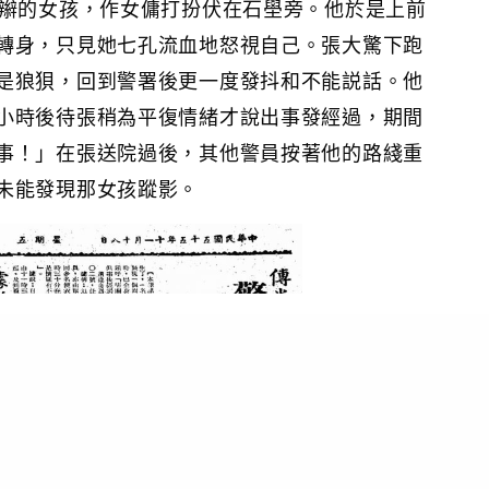
長辮的女孩，作女傭打扮伏在石壆旁。他於是上前
轉身，只見她七孔流血地怒視自己。張大驚下跑
是狼狽，回到警署後更一度發抖和不能説話。他
小時後待張稍為平復情緒才說出事發經過，期間
事！」在張送院過後，其他警員按著他的路綫重
未能發現那女孩蹤影。