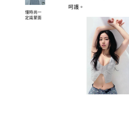
呵護。
懂時尚一
定識蒙面