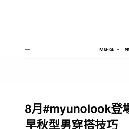
FASHION
P
8月#myunolook登
早秋型男穿搭技巧