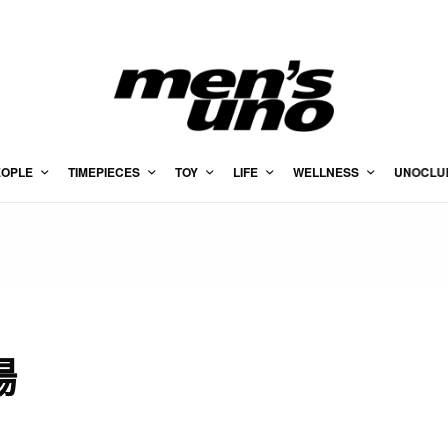
EOPLE
TIMEPIECES
TOY
LIFE
WELLNESS
UNOCLU
場