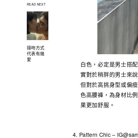
READ NEXT
接吻方式
代表有幾
愛
白色，必定是男士搭配
實對於稍胖的男士來
但對於高挑身型或偏瘦
色高腰褲，為身材比
果更加舒服。
Pattern Chic – IG@s