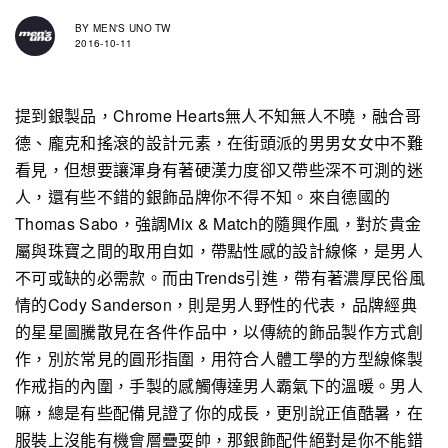
BY
MEN'S UNO TW
2016-10-11
提到銀製品，Chrome Hearts無人不知無人不曉，融合哥
德、龐克和搖滾的設計元素，在街頭派的男男女女中不難
看見，但想要讓渾身有著硬漢力度卻又帶些深不可測的迷
人，還有些不錯的銀飾品牌你不得不知。來自德國的
Thomas Sabo，強調Mix & Match的隨興作風，對於貴金
屬與珠寶之間的取用自如，帶點性感的設計線條，是男人
不可或缺的必需款。而由Trends引進，帶有著濃厚民俗風
情的Cody Sanderson，則是男人野性的代表，品牌經典
的星星圖騰散見在各件作品中，以傳統的飾品製作方式創
作，別於常見的圓形指圍，用符合人體工學的方型線條製
作戒指的內圍，手製的感觸傳達男人霸氣下的溫暖。男人
嘛，總是有些配備見證了你的成長，更別說正值酷暑，在
服裝上沒能有機會層疊耍帥，那銀飾配件絕對是你不能錯