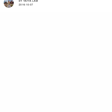
BY
YAFFA LAM
2016-10-07
為慶祝JOYCE中環旗艦店以全新面貌登場，JOYCE找來
Joseph Bennett為展覽設計場景，時裝總監由 Olivier
Chatenet 擔任
。「The Golden Needle」將透過一位
JOYCE 所虛構的人物 「The Tailor」將帶領
觀
賞
者
進入一
個時尚旅程，逐一窺探JOYCE的過去、現在和將來。
展覽場地：JOYCE中環新世界大廈旗艦店
日期：10月14至16日
入場：費用全免，不限年齡
登記將於9月14日開放，可於 www.joyce.com/register
TAGS
BULLETIN