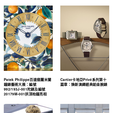
Patek Philippe百達翡麗米蘭
Cartier卡地亞Privé系列第十
鐘錶藝術大展：編號
篇章：煥新演繹經典鉑金腕錶
992/193J-001陀錶及編號
20179M-001拱頂枱鐘亮相