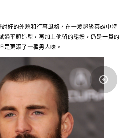
ns憑著討好的外貌和行事風格，在一眾超級英雄中特
試過平頭造型，再加上他留的鬍鬚，仍是一貫的
但是更添了一種男人味。