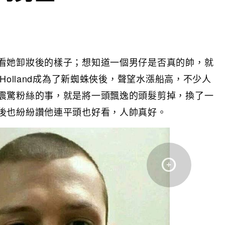
看她卸妝後的樣子；想知道一個男仔是否真的帥，就
Holland成為了新蜘蛛俠後，聲望水漲船高，不少人
震驚粉絲的事，就是將一頭飄逸的頭髮剪掉，換了一
後也紛紛讚他連平頭也好看，人帥真好。