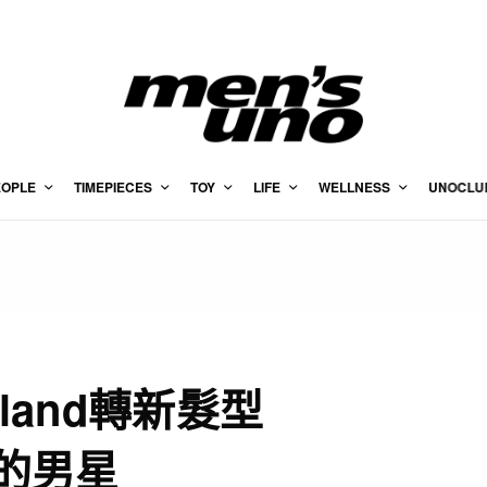
EOPLE
TIMEPIECES
TOY
LIFE
WELLNESS
UNOCLU
lland轉新髮型
到的男星