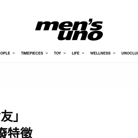
EOPLE
TIMEPIECES
TOY
LIFE
WELLNESS
UNOCLU
女友」
廢特徵