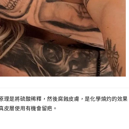
原理是將硫酸稀釋，然後腐蝕皮膚，是化學燒灼的效果
真皮層使用有機會留疤。