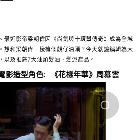
。最近影帝梁朝偉因《尚氣與十環幫傳奇》成為全城
。想和梁朝偉一樣梳個靚仔油頭？今天就讓編輯為大
，以及推薦
7大油頭髮油、髮泥產品。
頭電影造型角色: 《花樣年華》周慕雲