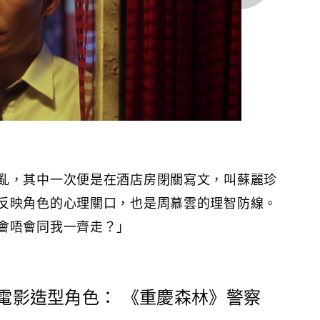
亂，其中一次便是在酒店房閉關寫文，叫蘇麗珍
反映角色的心理關口，也是周慕雲的理智防線。
會唔會同我一齊走？」
頭電影造型角色： 《重慶森林》警察