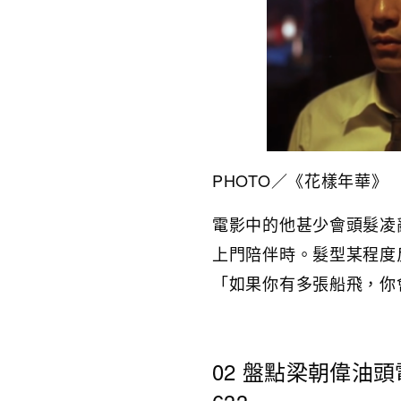
PHOTO／
《花樣年華》
電影中的他甚少會頭髮凌
上門陪伴時。髮型某程度
「如果你有多張船飛，你
02 盤點梁朝偉油