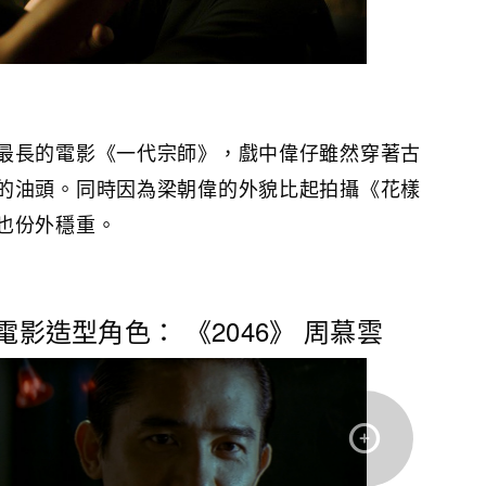
最長的電影《一代宗師》，戲中偉仔雖然穿著古
的油頭。同時因為梁朝偉的外貌比起拍攝《花樣
也份外穩重。
電影造型角色： 《2046》 周慕雲