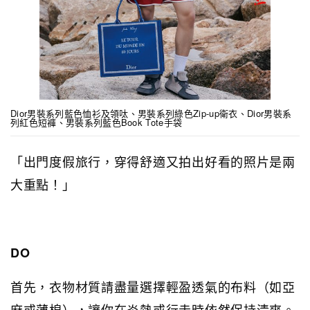
Dior男裝系列藍色恤衫及領呔、男裝系列綠色Zip-up衛衣、Dior男裝系
列紅色短褲、男裝系列藍色Book Tote手袋
「出門度假旅行，穿得舒適又拍出好看的照片是兩
大重點！」
DO
首先，衣物材質請盡量選擇輕盈透氣的布料（如亞
麻或薄棉），讓你在炎熱或行走時依然保持清爽。