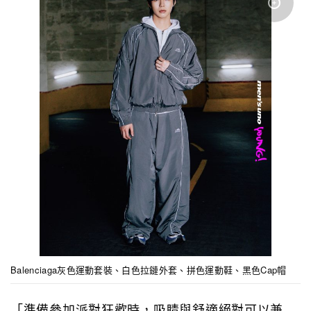
Balenciaga灰色運動套裝、白色拉鏈外套、拼色運動鞋、黑色Cap帽
「準備參加派對狂歡時，吸睛與舒適絕對可以兼