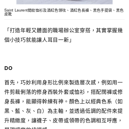
Saint Laurent間紋恤衫及酒紅色領呔、酒紅色長褲、黑色手提袋、黑色
皮靴
「打造年輕又體面的職場辦公室穿搭，其實掌握幾
個小技巧就能讓人耳目一新」
DO
首先，巧妙利用身形比例來製造層次感，例如用一
件剪裁俐落的修身西裝外套或恤衫，搭配闊褲或修
身長褲，能顯得幹練有神。顏色上以經典色系（如
黑、藍、灰、白）為主軸，並透過低調的配件來提
升精緻度，讓襪子、皮帶或領帶的色調相互呼應，