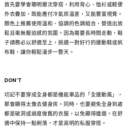
首先要學會聰明層次穿搭，利用背心、恤衫或輕便
外衣疊加，既能應付冷氣房溫差，又能豐富視覺。
顏色上推薦使用溫和、協調的色調組合，營造出放
鬆且毫無壓迫感的氛圍。因為需要長時間走動，鞋
子請務必以舒適至上，挑選一對好行的運動鞋或帆
布鞋，讓你輕鬆漫步一整天。
DON’T
切記不要穿成全身都是機能單品的「全運動風」，
那會顯得太像去健身房。同時，也要避免全身到處
都是破洞或過度做舊的衣服，以免顯得邋遢。在舒
適中保持一點俐落，才是高明的私服穿搭。