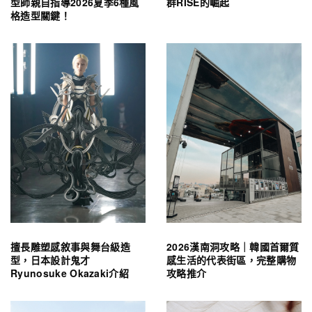
型師親自指導2026夏季6種風
群RISE的崛起
格造型關鍵！
擅長雕塑感敘事與舞台級造
2026漢南洞攻略｜韓國首爾質
型，日本設計鬼才
感生活的代表街區，完整購物
Ryunosuke Okazaki介紹
攻略推介