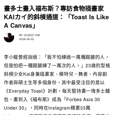
畫多士畫入福布斯？專訪食物插畫家
KAIカイ的斜槓通道：「Toast Is Like
A Canvas」
BY
COSCO YIM
2026-06-22
李小龍曾經說過：「我不怕練過一萬種踢腿的人，
但我怕把一種踢腿練了一萬次的人。」23歲的型格
斜槓少女Kai身兼插畫家、模特兒、舞者、內容創
作者與碩士生等多個身份，其中最受注目的是以
《Everyday Toast》計劃，每天堅持畫一塊多士麵
包，畫到入《福布斯》成為「Forbes Asia 30
Under 30」，同時在Instagram積累33萬