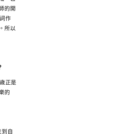
師的開
詞作
。所以
？
3歲正是
樂的
走到自