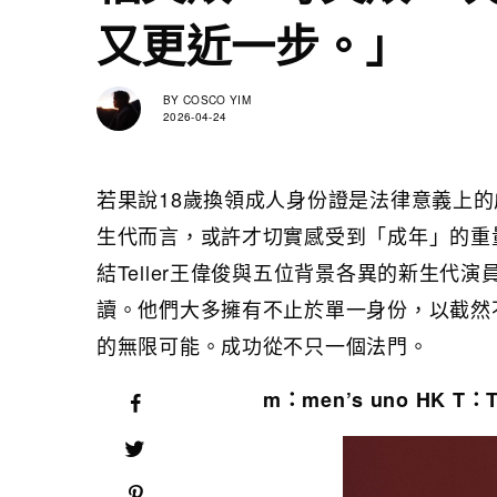
又更近一步。」
BY
COSCO YIM
2026-04-24
若果說18歲換領成人身份證是法律意義上的
生代而言，或許才切實感受到「成年」的重量與實
結Teller王偉俊與五位背景各異的新生代演
讀。他們大多擁有不止於單一身份，以截然
的無限可能。成功從不只一個法門。
m：men’s uno HK T：Te