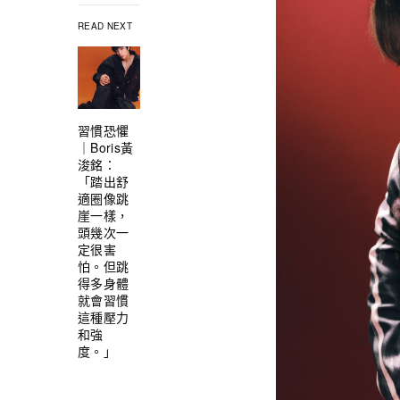
READ NEXT
習慣恐懼
｜Boris黃
浚銘：
「踏出舒
適圈像跳
崖一樣，
頭幾次一
定很害
怕。但跳
得多身體
就會習慣
這種壓力
和強
度。」