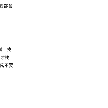
我都會
試，找
歲才找
千萬不要