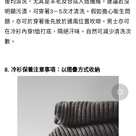
後均清洗，尤其是羊毛及合成人造纖維。建議若沒
明顯污漬，可穿著3－5次才清洗。假如擔心衛生問
題，亦可於穿著後先放於通風位置吹晾。男士亦可
在冷衫內穿t恤打底，隔絕汗味，自然可減少清洗次
數。
8. 冷衫保養注意事項：以摺疊方式收納