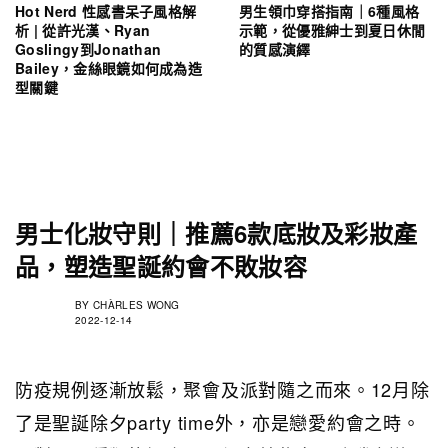
Hot Nerd 性感書呆子風格解
男生領巾穿搭指南｜6種風格
析 | 從許光漢、Ryan
示範，從優雅紳士到夏日休閒
Goslingy到Jonathan
的質感演繹
Bailey，金絲眼鏡如何成為造
型關鍵
男士化妝守則｜推薦6款底妝及彩妝產
品，塑造聖誕約會不敗妝容
BY
CHÀRLES WONG
2022-12-14
防疫規例逐漸放鬆，聚會及派對隨之而來。12月除
了是聖誕除夕party time外，亦是戀愛約會之時。