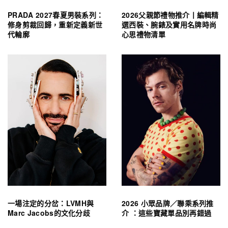
PRADA 2027春夏男裝系列：
2026父親節禮物推介丨編輯精
修身剪裁回歸，重新定義新世
選西裝、腕錶及實用名牌時尚
代輪廓
心思禮物清單
一場注定的分岔：LVMH與
2026 小眾品牌／聯乘系列推
Marc Jacobs的文化分歧
介 ：這些寶藏單品別再錯過