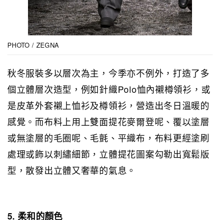
PHOTO / ZEGNA
秋冬服裝多以層次為主，今季亦不例外，打造了多
個立體層次造型，例如針織Polo恤內襯樽領衫，或
是皮革外套襯上恤衫及樽領衫，營造出冬日溫暖的
感覺。而布料上用上雙面提花麥爾登呢、覆以塗層
或無塗層的毛圈呢、毛氈、平織布，布料更經塗刷
處理或飾以刺繡細節，立體提花圖案勾勒出寬鬆版
型，散發出立體又奢華的氣息。
5. 柔和的顏色