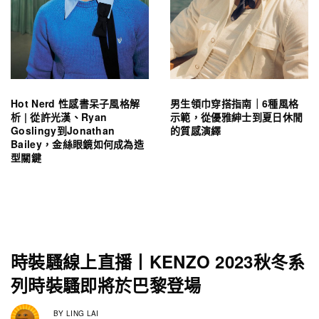
Hot Nerd 性感書呆子風格解
男生領巾穿搭指南｜6種風格
析 | 從許光漢、Ryan
示範，從優雅紳士到夏日休閒
Goslingy到Jonathan
的質感演繹
Bailey，金絲眼鏡如何成為造
型關鍵
時裝騷線上直播丨KENZO 2023秋冬系
列時裝騷即將於巴黎登場
BY
LING LAI