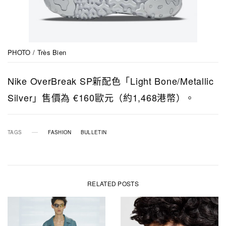
PHOTO / Très Bien
Nike OverBreak SP新配色「Light Bone/Metallic
Silver」售價為 €160歐元（約1,468港幣）。
TAGS
FASHION
BULLETIN
RELATED POSTS