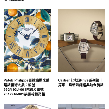
Patek Philippe百達翡麗米蘭
Cartier卡地亞Privé系列第十
鐘錶藝術大展：編號
篇章：煥新演繹經典鉑金腕錶
992/193J-001陀錶及編號
20179M-001拱頂枱鐘亮相