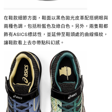
在鞋款細節方面，
鞋面以黑色拋光皮革配搭網眼與
兩種色調，包括
粉藍色及綠白色。另外，兩隻鞋都
飾有ASICS標誌性，並
延伸至鞋頭處的曲線條紋，
讓鞋款看上去亦帶點科幻感。