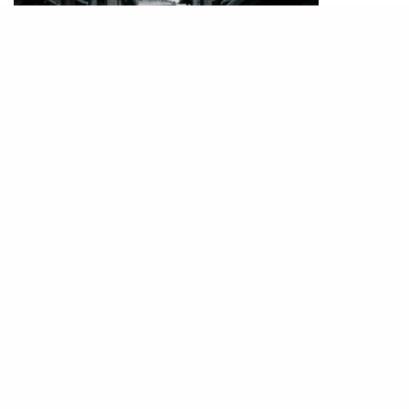
為了保護祇園的文化氛圍，由當地居民跟商戶組成
的祇園町南側地區協議會，經過商議在2019年10
月25日正式在街上設立「禁止在私人道路拍照」的
告示牌，而且違例人士更會被罰款10000円（約
$720港幣）。