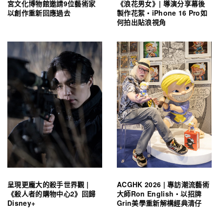
宮文化博物館邀請9位藝術家
《浪花男女》| 導演分享幕後
以創作重新回應過去
製作花絮・iPhone 16 Pro如
何拍出貼浪視角
呈現更龐大的殺手世界觀 |
ACGHK 2026 | 專訪潮流藝術
《殺人者的購物中心2》回歸
大師Ron English・以招牌
Disney+
Grin美學重新解構經典清仔