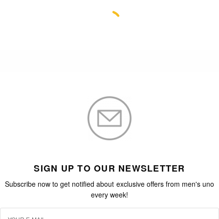
英倫時裝品味加持│Paul Smith X
Anglepoise Type 75設計枱燈
俗語說一日之計在於晨，不過事實上好多作家創作人都
是夜猫子，頭腦愈夜愈清醒，好多創作點子設計靈感都
是透過好多個夜…