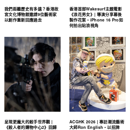
我們距離歷史有多遠？香港故
香港首部Wakesurf主題電影
宮文化博物館邀請9位藝術家
《浪花男女》| 導演分享幕後
以創作重新回應過去
製作花絮・iPhone 16 Pro如
何拍出貼浪視角
呈現更龐大的殺手世界觀 |
ACGHK 2026 | 專訪潮流藝術
《殺人者的購物中心2》回歸
大師Ron English・以招牌