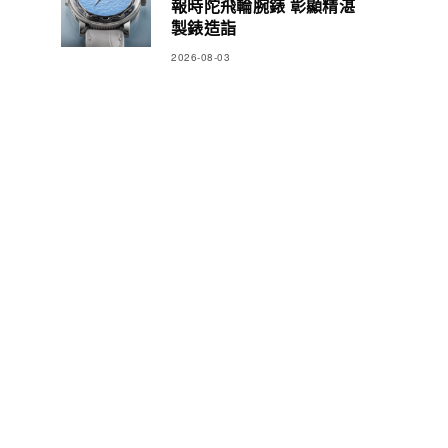
報時陀飛輪腕錶 彰顯精湛
製錶造詣
2026-08-03