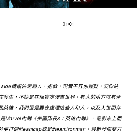
01/01
e side蝙蝠俠定超人，抱歉，現實不容你遲疑，要你站
在發生，不論是在現實定漫畫世界。有人的地方就有矛
級英雄，我們還是要去處理這些人和人，以及人世間存
是Marvel內戰《美國隊長3：英雄內戰》，電影未上而
分便打個#teamcap或是#teamironman。最新發佈雙方