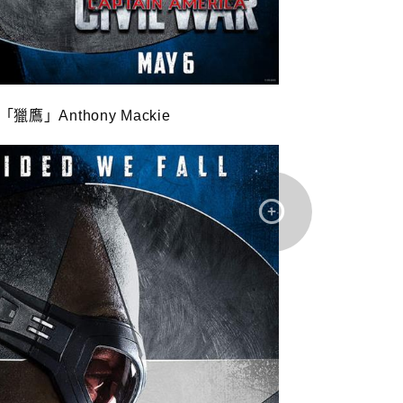
「獵鷹」Anthony Mackie