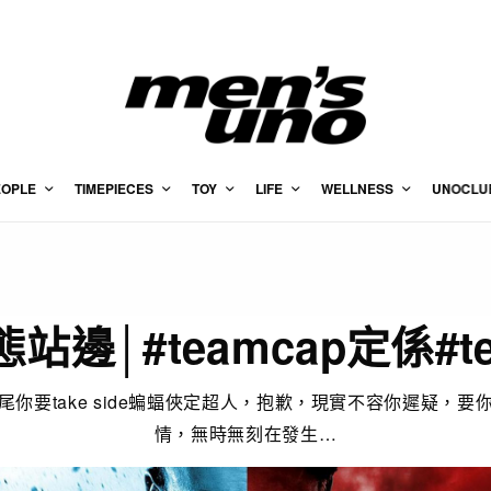
EOPLE
TIMEPIECES
TOY
LIFE
WELLNESS
UNOCLU
態站邊│#teamcap定係#te
尾你要take side蝙蝠俠定超人，抱歉，現實不容你遲疑，要
情，無時無刻在發生…